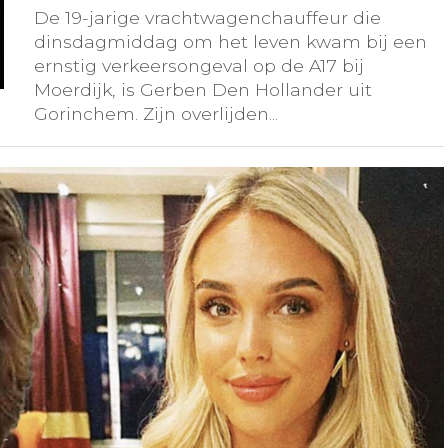
De 19-jarige vrachtwagenchauffeur die
dinsdagmiddag om het leven kwam bij een
ernstig verkeersongeval op de A17 bij
Moerdijk, is Gerben Den Hollander uit
Gorinchem. Zijn overlijden...