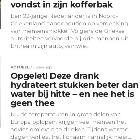
vondst in zijn kofferbak
Een 22-jarige Nederlander is in Noord-
Griekenland aangehouden op verdenking
van mensensmokkel. Volgens de Griekse
autoriteiten vervoerde hij drie mannen uit
Eritrea in zijn auto, van wie...
ACTUEEL
1 week ago
Opgelet! Deze drank
hydrateert stukken beter dan
water bij hitte – en nee het is
geen thee
Nu de temperaturen in grote delen van
Europa oplopen, krijgen veel mensen het
advies om extra te drinken. Tijdens warme
dagen verliest het lichaam namelijk meer...