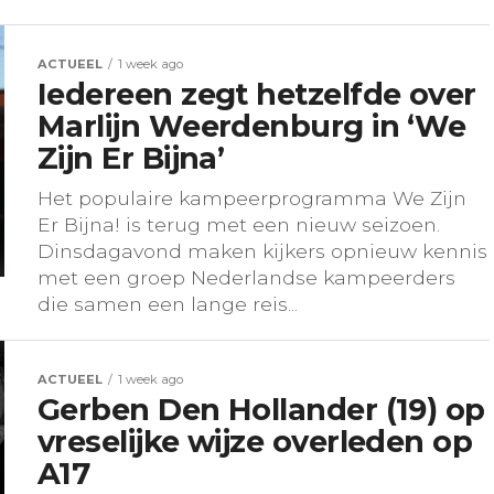
ACTUEEL
1 week ago
Iedereen zegt hetzelfde over
Marlijn Weerdenburg in ‘We
Zijn Er Bijna’
Het populaire kampeerprogramma We Zijn
Er Bijna! is terug met een nieuw seizoen.
Dinsdagavond maken kijkers opnieuw kennis
met een groep Nederlandse kampeerders
die samen een lange reis...
ACTUEEL
1 week ago
Gerben Den Hollander (19) op
vreselijke wijze overleden op
A17