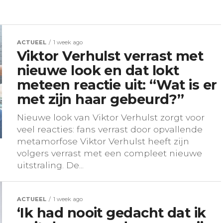
ACTUEEL
1 week ago
Viktor Verhulst verrast met
nieuwe look en dat lokt
meteen reactie uit: “Wat is er
met zijn haar gebeurd?”
Nieuwe look van Viktor Verhulst zorgt voor
veel reacties: fans verrast door opvallende
metamorfose Viktor Verhulst heeft zijn
volgers verrast met een compleet nieuwe
uitstraling. De...
ACTUEEL
1 week ago
‘Ik had nooit gedacht dat ik