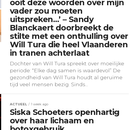
ooit deze woorden over mijn
vader zou moeten
uitspreken…’ – Sandy
Blanckaert doorbreekt de
stilte met een onthulling over
Will Tura die heel Vlaanderen
in tranen achterlaat
Dochter van Will Tura spreekt over moeilijke
periode: “Elke dag samen is waardevol” De
gezondheid van Will Tura houdt al geruime
tijd veel mensen bezig. Sinds...
ACTUEEL
1 week ago
Siska Schoeters openhartig
over haar lichaam en
botoxgebruik