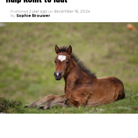
Published
2 jaar ago
on
december 18, 2024
By
Sophie Brouwer