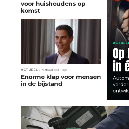
voor huishoudens op
komst
ACTUEE
Op 
in 
ACTUEEL
4 maanden ago
Enorme klap voor mensen
Automo
in de bijstand
verder
ontwik