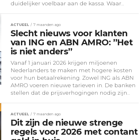
duidelijker voelbaar aan de kassa. Waar...
ACTUEEL
7 maanden ago
Slecht nieuws voor klanten
van ING en ABN AMRO: ”Het
is niet anders”
Vanaf 1 januari 2026 krijgen miljoenen
Nederlanders te maken met hogere kosten
voor hun betaalrekening. Zowel ING als ABN
AMRO voeren nieuwe tarieven in. De banken
stellen dat de prijsverhogingen nodig zijn...
ACTUEEL
7 maanden ago
Dit zijn de nieuwe strenge
regels voor 2026 met contant