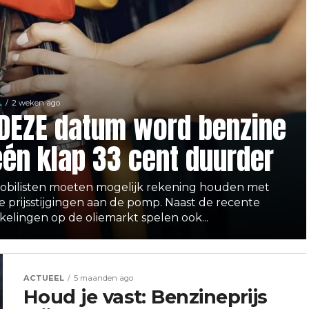
L
2 weken ago
DEZE datum word benzine
één klap 33 cent duurder
bilisten moeten mogelijk rekening houden met
e prijsstijgingen aan de pomp. Naast de recente
kelingen op de oliemarkt spelen ook...
ACTUEEL
5 maanden ago
Houd je vast: Benzineprijs