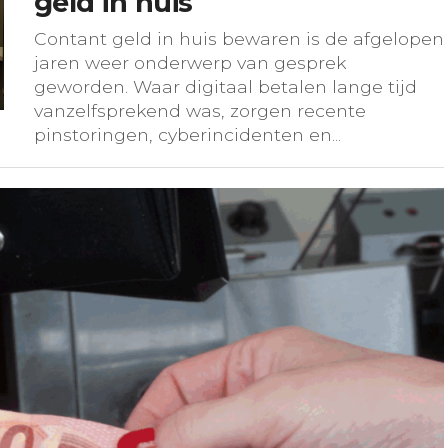
geld in huis
Contant geld in huis bewaren is de afgelopen
jaren weer onderwerp van gesprek
geworden. Waar digitaal betalen lange tijd
vanzelfsprekend was, zorgen recente
pinstoringen, cyberincidenten en...