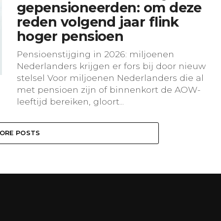
gepensioneerden: om deze
reden volgend jaar flink
hoger pensioen
Pensioenstijging in 2026: miljoenen
Nederlanders krijgen er fors bij door nieuw
stelsel Voor miljoenen Nederlanders die al
met pensioen zijn of binnenkort de AOW-
leeftijd bereiken, gloort...
ORE POSTS