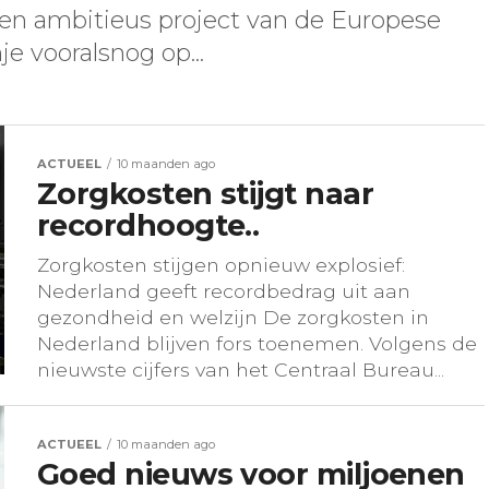
een ambitieus project van de Europese
je vooralsnog op...
ACTUEEL
10 maanden ago
Zorgkosten stijgt naar
recordhoogte..
Zorgkosten stijgen opnieuw explosief:
Nederland geeft recordbedrag uit aan
gezondheid en welzijn De zorgkosten in
Nederland blijven fors toenemen. Volgens de
nieuwste cijfers van het Centraal Bureau...
ACTUEEL
10 maanden ago
Goed nieuws voor miljoenen