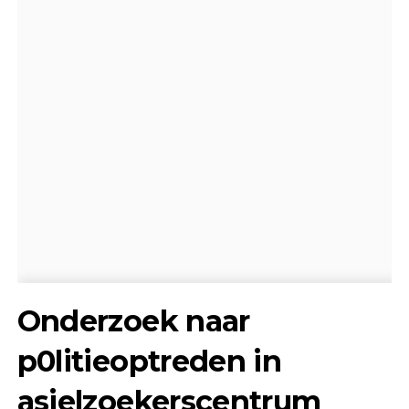
Onderzoek naar
p0litieoptreden in
asielzoekerscentrum