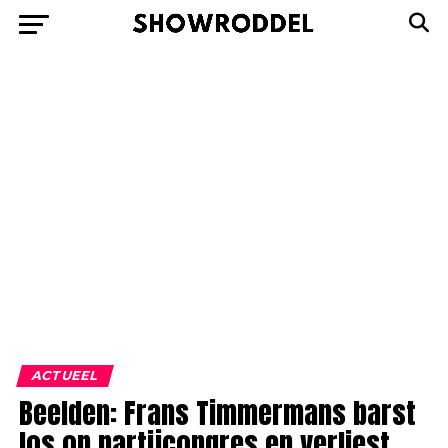
ACTUEEL
Beelden: Frans Timmermans barst
los op partijcongres en verliest