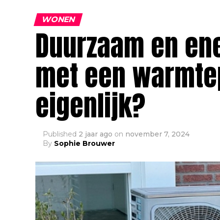
WONEN
Duurzaam en en
met een warmte
eigenlijk?
Published
2 jaar ago
on
november 7, 2024
By
Sophie Brouwer