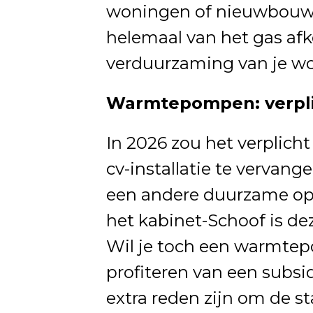
woningen of nieuwbouwhu
helemaal van het gas af
verduurzaming van je wo
Warmtepompen: verplic
In 2026 zou het verplich
cv-installatie te verva
een andere duurzame opl
het kabinet-Schoof is de
Wil je toch een warmtep
profiteren van een subsid
extra reden zijn om de s