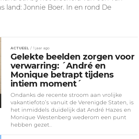
s land: Jonnie Boer. In en rond De
ACTUEEL
1 jaar ago
Gelekte beelden zorgen voor
verwarring: ´André en
Monique betrapt tijdens
intiem moment´
Ondanks de recente stroom aan vrolijke
vakantiefoto’s vanuit de Verenigde Staten, is
het inmiddels duidelijk dat André Hazes en
Monique Westenberg wederom een punt
hebben gezet...