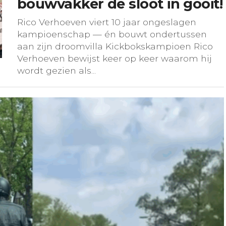
bouwvakker de sloot in gooit!
Rico Verhoeven viert 10 jaar ongeslagen
kampioenschap — én bouwt ondertussen
aan zijn droomvilla Kickbokskampioen Rico
Verhoeven bewijst keer op keer waarom hij
wordt gezien als...