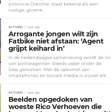
provincie Drenthe, staat bekend als een
rustige, groene...
ACTUEEL
1 jaar ago
Arrogante jongen wilt zijn
Fatbike niet afstaan: ‘Agent
grijpt keihard in’
In de hedendaagse samenleving wordt de rol
van politieagenten steeds vaker onder de
loep genomen. Met de opkomst van
smartphones en sociale media is vrijwel elk...
ACTUEEL
1 jaar ago
Beelden opgedoken van
woeste Rico Verhoeven die