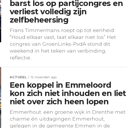
barst los op partijcongres en
verliest volledig zijn
zelfbeheersing
Frans Timmermans roept op tot eenheid:
“Houd elkaar vast, laat elkaar niet los” Het
congres van GroenLinks-PvdA stond dit
weekend in het teken van verbinding,
reflectie...
ACTUEEL
12 maanden ago
Een koppel in Emmeloord
kon zich niet inhouden en liet
niet over zich heen lopen
Emmerhout: een groene wijk in Drenthe met
charme én uitdagingen Emmerhout,
gelegen in de gemeente Emmen in de