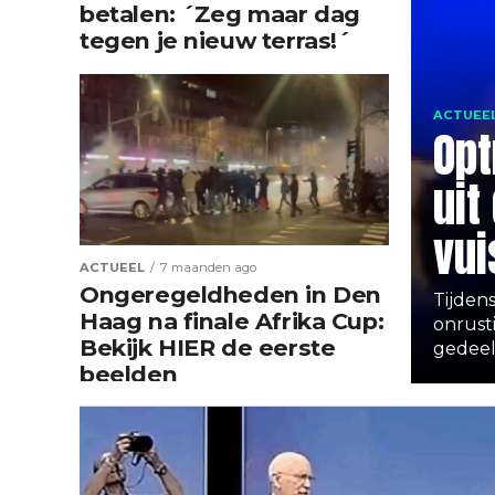
betalen: ´Zeg maar dag
tegen je nieuw terras!´
ACTUEE
Opt
uit
vui
ACTUEEL
7 maanden ago
Ongeregeldheden in Den
Tijden
Haag na finale Afrika Cup:
onrust
Bekijk HIER de eerste
gedeeld
beelden