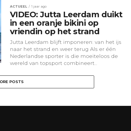
ACTUEEL
1 jaar ago
VIDEO: Jutta Leerdam duikt
in een oranje bikini op
vriendin op het strand
Jutta Leerdam blijft imponeren: van het ijs
naar het strand en weer terug Als er één
Nederlandse sporter is die moeiteloos de
wereld van topsport combineert...
ORE POSTS