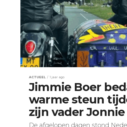
ACTUEEL
1 jaar ago
Jimmie Boer bed
warme steun tij
zijn vader Jonnie
De afgelopen dagen stond Nederl