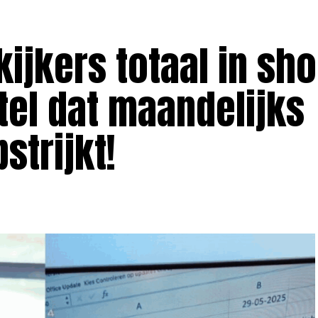
kijkers totaal in sh
tel dat maandelijks
trijkt!