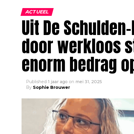
ACTUEEL
Uit De Schulden-
door werkloos s
enorm bedrag ops
Published
1 jaar ago
on
mei 31, 2025
By
Sophie Brouwer