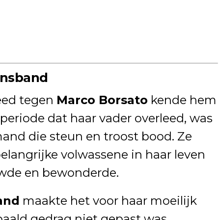
ensband
eed tegen
Marco Borsato
kende hem
e periode dat haar vader overleed, was
and die steun en troost bood. Ze
langrijke volwassene in haar leven
uwde en bewonderde.
and
maakte het voor haar moeilijk
aald gedrag niet gepast was.