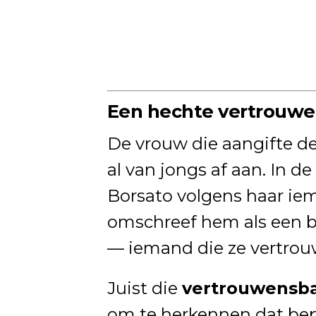
Een hechte vertrouw
De vrouw die aangifte d
al van jongs af aan. In d
Borsato volgens haar iem
omschreef hem als een be
— iemand die ze vertro
Juist die
vertrouwensb
om te herkennen dat bep