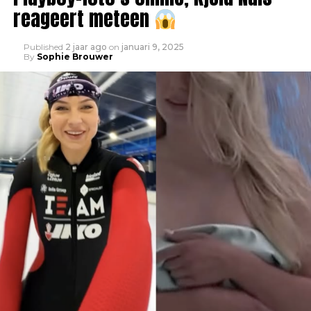
reageert meteen
Published
2 jaar ago
on
januari 9, 2025
By
Sophie Brouwer