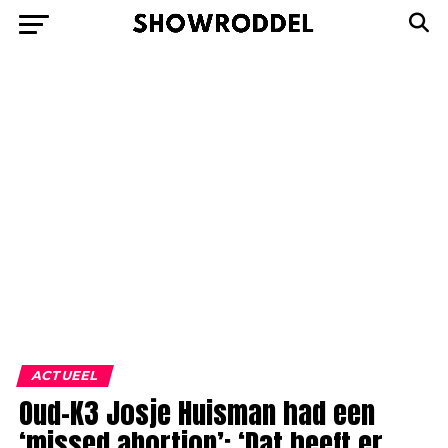
ACTUEEL
Oud-K3 Josje Huisman had een
‘missed abortion’: ‘Dat heeft er