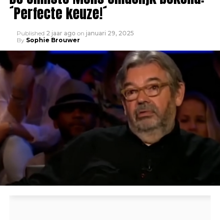
´Perfecte keuze!´
Published
2 jaar ago
on
januari 29, 2025
By
Sophie Brouwer