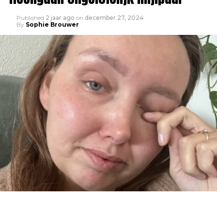
Published
2 jaar ago
on
december 27, 2024
By
Sophie Brouwer