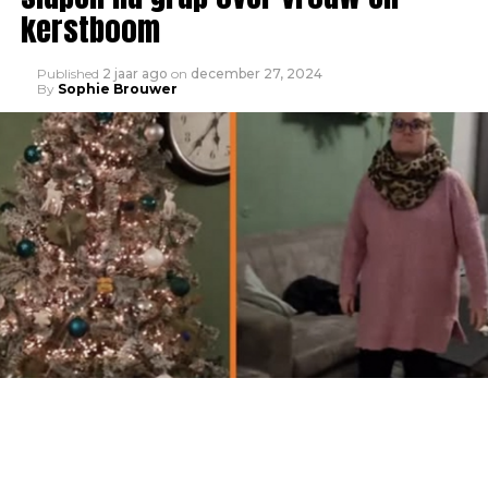
kerstboom
Published
2 jaar ago
on
december 27, 2024
By
Sophie Brouwer