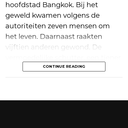
hoofdstad Bangkok. Bij het
geweld kwamen volgens de
autoriteiten zeven mensen om
het leven. Daarnaast raakten
vijftien anderen gewond. De
vermoedelijke schutter, een tiener
van ongeveer 14 of 15 jaar, kwam
CONTINUE READING
eveneens om het leven.
De schietpartij heeft het land diep
geschokt en leidde tot een grote
inzet van politie, hulpdiensten en
forensische onderzoekers. De