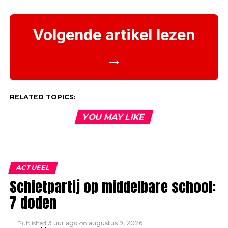
Volgende artikel lezen
→
RELATED TOPICS:
YOU MAY LIKE
ACTUEEL
Schietpartij op middelbare school:
7 doden
Published
3 uur ago
on
augustus 9, 2026