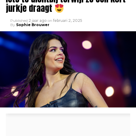
jurkje draagt
Published
2 jaar ago
on
februari 2, 2025
By
Sophie Brouwer