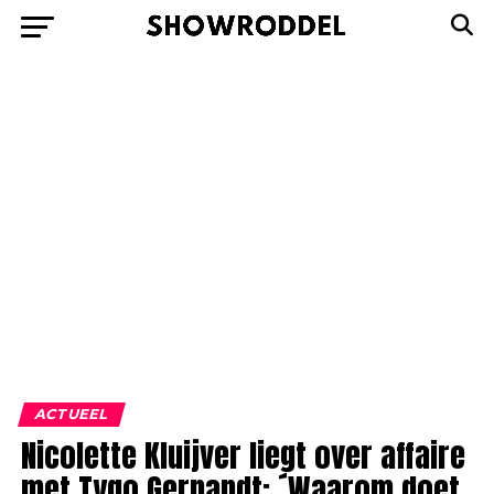
ACTUEEL
Nicolette Kluijver liegt over affaire
met Tygo Gernandt: ´Waarom doet