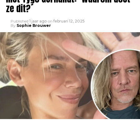
ze dit?´
Published
1 jaar ago
on
februari 12, 2025
By
Sophie Brouwer