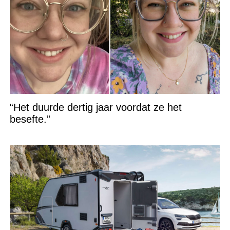
“Het duurde dertig jaar voordat ze het
besefte.”