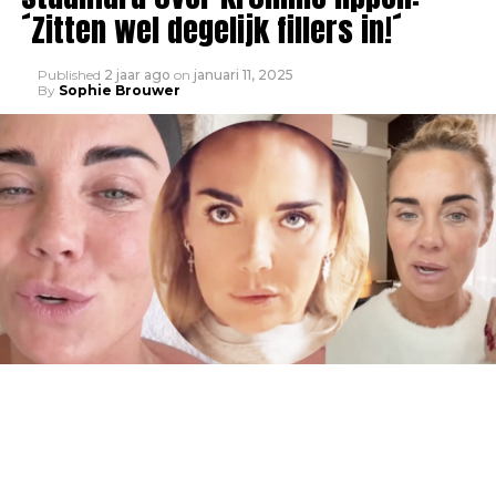
´Zitten wel degelijk fillers in!´
Published
2 jaar ago
on
januari 11, 2025
By
Sophie Brouwer