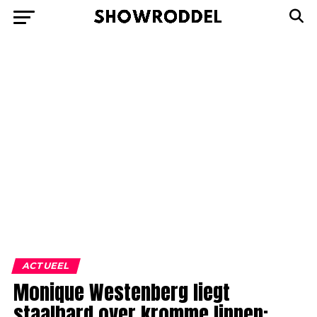
ACTUEEL
Monique Westenberg liegt
staalhard over kromme lippen: