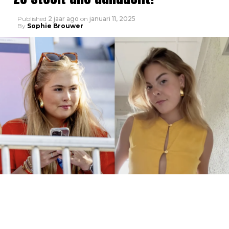
Published
2 jaar ago
on
januari 11, 2025
By
Sophie Brouwer