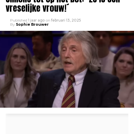
vreselijke vrouw!´
Published
1 jaar ago
on
februari 13, 2025
By
Sophie Brouwer