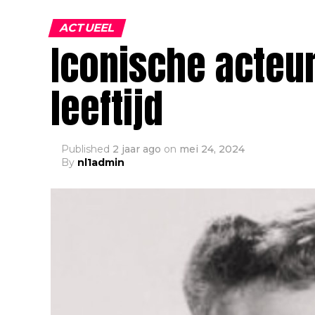
ACTUEEL
Iconische acteur
leeftijd
Published
2 jaar ago
on
mei 24, 2024
By
nl1admin