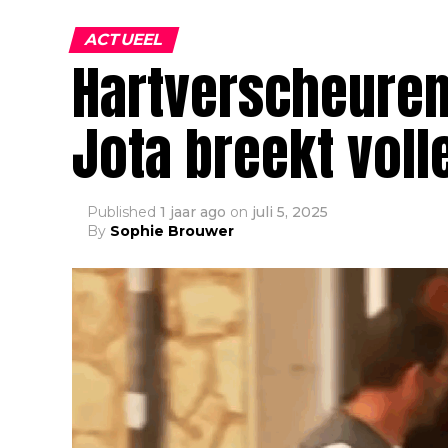
ACTUEEL
Hartverscheuren
Jota breekt voll
Published
1 jaar ago
on
juli 5, 2025
By
Sophie Brouwer