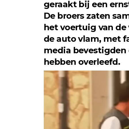
geraakt bij een erns
De broers zaten sa
het voertuig van de
de auto vlam, met f
media bevestigden d
hebben overleefd.