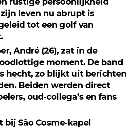
en rustige persoonlijkheid
 zijn leven nu abrupt is
eleid tot een golf van
.
r, André (26), zat in de
noodlottige moment. De band
 hecht, zo blijkt uit berichten
nden. Beiden werden direct
lers, oud-collega’s en fans
 bij São Cosme-kapel