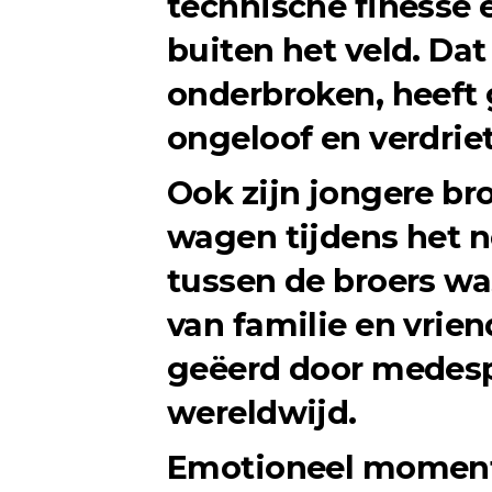
technische finesse 
buiten het veld. Dat
onderbroken, heeft g
ongeloof en verdriet
Ook zijn jongere broe
wagen tijdens het 
tussen de broers was
van familie en vrie
geëerd door medespe
wereldwijd.
Emotioneel moment