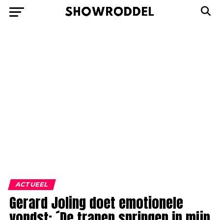
ACTUEEL
Gerard Joling doet emotionele
vondst: ´De tranen springen in mijn