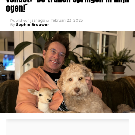
ogen!´
Published
1 jaar ago
on
februari 23, 2025
By
Sophie Brouwer