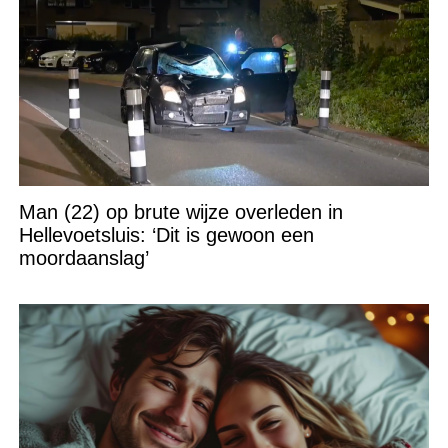
Man (22) op brute wijze overleden in
Hellevoetsluis: ‘Dit is gewoon een
moordaanslag’