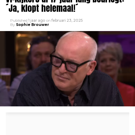
´Ja, klopt helemaal!´
Published
1 jaar ago
on
februari 23, 2025
By
Sophie Brouwer