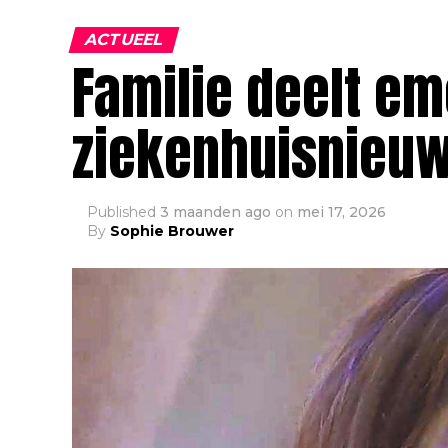
ACTUEEL
Familie deelt em
ziekenhuisnieuw
Published
3 maanden ago
on
mei 17, 2026
By
Sophie Brouwer