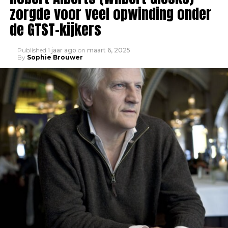
zorgde voor veel opwinding onder
de GTST-kijkers
Published
1 jaar ago
on
maart 6, 2025
By
Sophie Brouwer