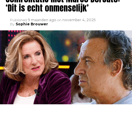
‘Dit is echt onmenselijk’
Published
9 maanden ago
on
november 4, 2025
By
Sophie Brouwer