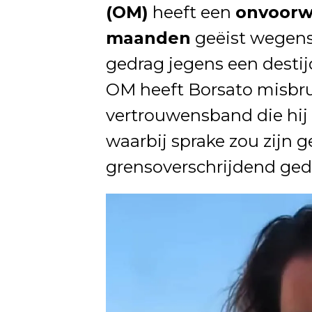
(OM)
heeft een
onvoorwa
maanden
geëist wegens
gedrag jegens een destijd
OM heeft Borsato misbr
vertrouwensband die hi
waarbij sprake zou zijn 
grensoverschrijdend ged