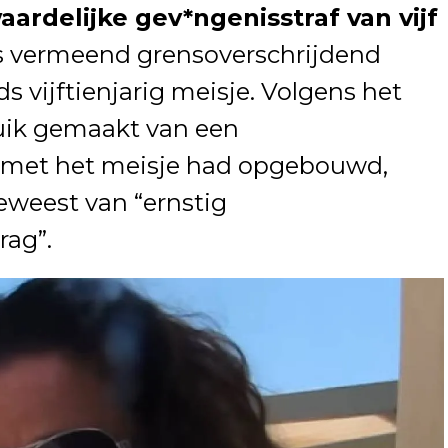
ardelijke gev*ngenisstraf van vijf
 vermeend grensoverschrijdend
s vijftienjarig meisje. Volgens het
uik gemaakt van een
j met het meisje had opgebouwd,
geweest van “ernstig
rag”.