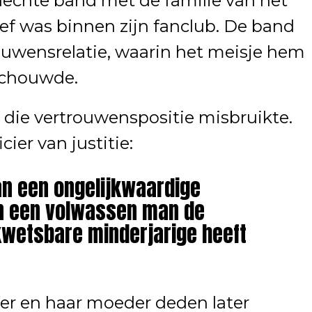
 hechte band met de familie van het
ief was binnen zijn fanclub. De band
rouwensrelatie, waarin het meisje hem
schouwde.
 die vertrouwenspositie misbruikte.
ier van justitie:
an een ongelijkwaardige
n een volwassen man de
kwetsbare minderjarige heeft
er en haar moeder deden later