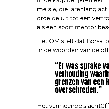
in de loop der jaren een
meisje, die jarenlang act
groeide uit tot een vert
als een soort mentor be
Het OM stelt dat Borsato
In de woorden van de offic
“Er was sprake v
verhouding waari
grenzen van een 
overschreden.”
Het vermeende slacht0ff