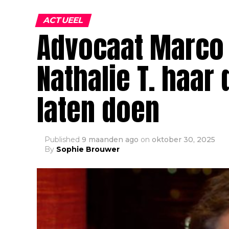
ACTUEEL
Advocaat Marco 
Nathalie T. haar
laten doen
Published
9 maanden ago
on
oktober 30, 2025
By
Sophie Brouwer