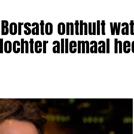
Borsato onthult wa
 dochter allemaal he