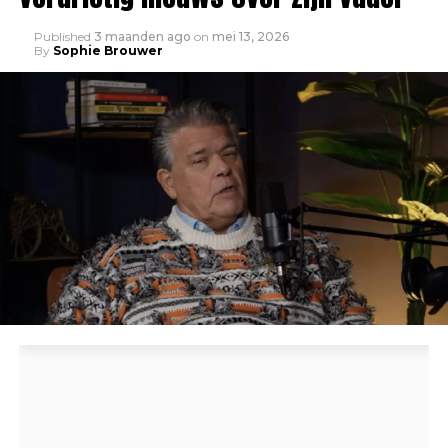
Published
3 maanden ago
on
mei 13, 2026
By
Sophie Brouwer