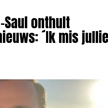
e-Saul onthult
ieuws: ´Ik mis julli