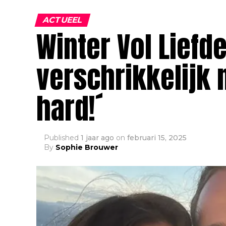
ACTUEEL
Winter Vol Liefd
verschrikkelijk n
hard!´
Published
1 jaar ago
on
februari 15, 2025
By
Sophie Brouwer