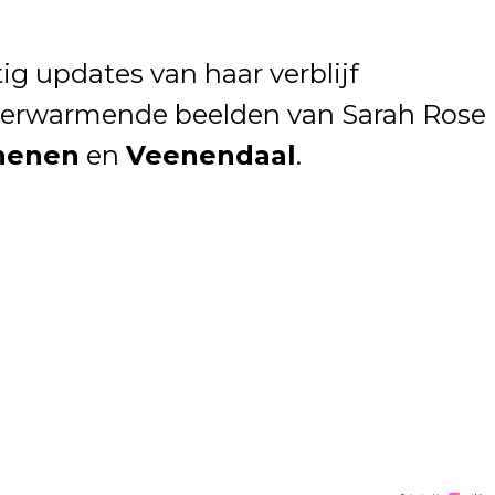
g updates van haar verblijf
tverwarmende beelden van Sarah Rose
henen
en
Veenendaal
.