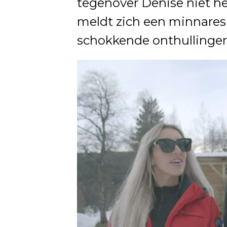
tegenover Denise niet he
meldt zich een minnares
schokkende onthullingen