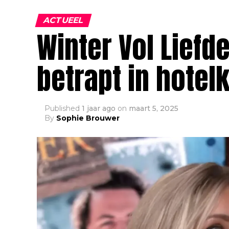
ACTUEEL
Winter Vol Liefd
betrapt in hote
Published
1 jaar ago
on
maart 5, 2025
By
Sophie Brouwer