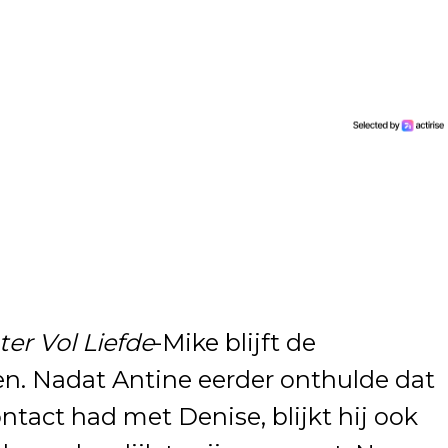
er Vol Liefde
-Mike blijft de
. Nadat Antine eerder onthulde dat
ntact had met Denise, blijkt hij ook