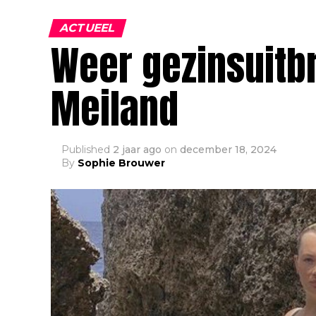
ACTUEEL
Weer gezinsuitb
Meiland
Published
2 jaar ago
on
december 18, 2024
By
Sophie Brouwer