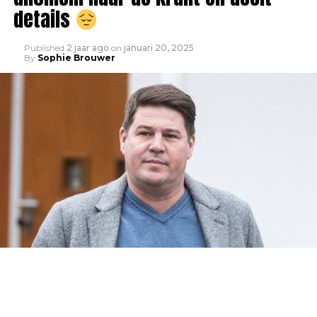
details
Published
2 jaar ago
on
januari 20, 2025
By
Sophie Brouwer