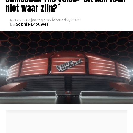
niet waar zijn?´
Published
2 jaar ago
on
februari 2, 2025
By
Sophie Brouwer