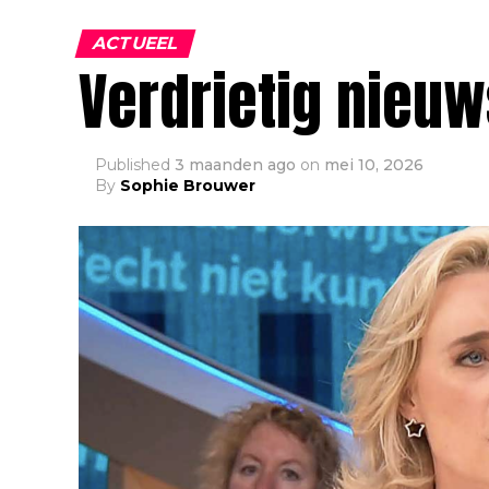
ACTUEEL
Verdrietig nieuw
Published
3 maanden ago
on
mei 10, 2026
By
Sophie Brouwer