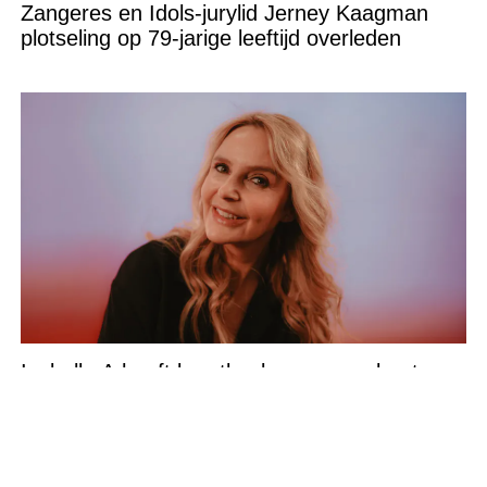
Zangeres en Idols-jurylid Jerney Kaagman
plotseling op 79-jarige leeftijd overleden
Isabelle A heeft borstkanker en annuleert
komende optredens: “Het is heel erg”