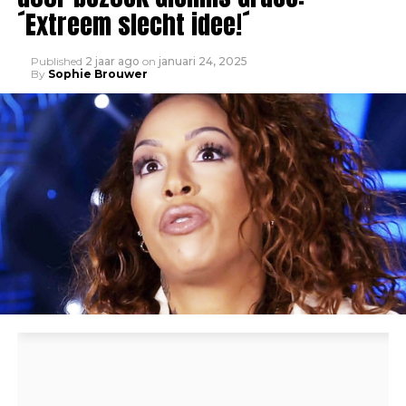
´Extreem slecht idee!´
Published
2 jaar ago
on
januari 24, 2025
By
Sophie Brouwer