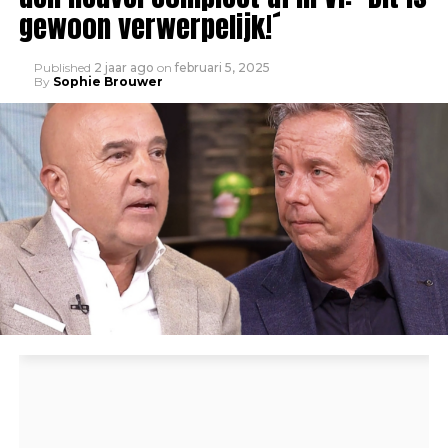
gewoon verwerpelijk!´
Published
2 jaar ago
on
februari 5, 2025
By
Sophie Brouwer