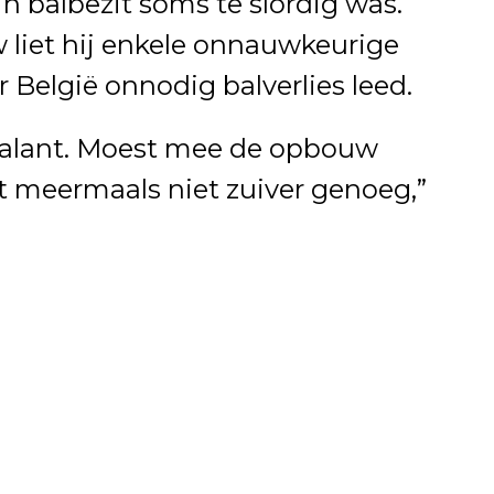
n balbezit soms te slordig was.
 liet hij enkele onnauwkeurige
 België onnodig balverlies leed.
alant. Moest mee de opbouw
t meermaals niet zuiver genoeg,”