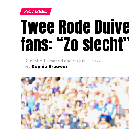
ACTUEEL
Twee Rode Duivel
fans: “Zo slecht
Published
1 maand ago
on
juli 7, 2026
By
Sophie Brouwer