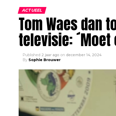
ACTUEEL
Tom Waes dan to
televisie: ´Moet
Published
2 jaar ago
on
december 14, 2024
By
Sophie Brouwer