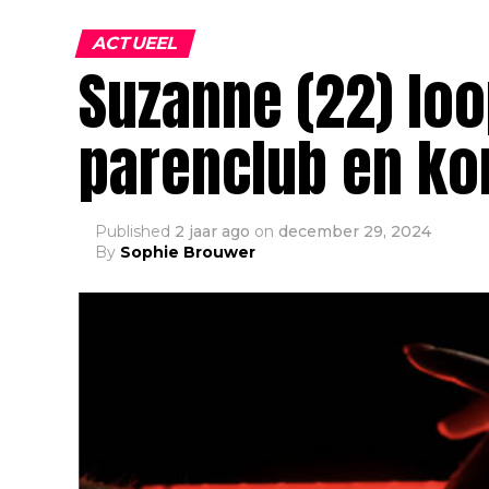
ACTUEEL
Suzanne (22) loo
parenclub en ko
Published
2 jaar ago
on
december 29, 2024
By
Sophie Brouwer