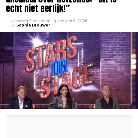
echt niet eerlijk!”
Published
2 maanden ago
on
juni 9, 2026
By
Sophie Brouwer