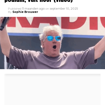
Published
11 maanden ago
on
september 10, 2025
By
Sophie Brouwer