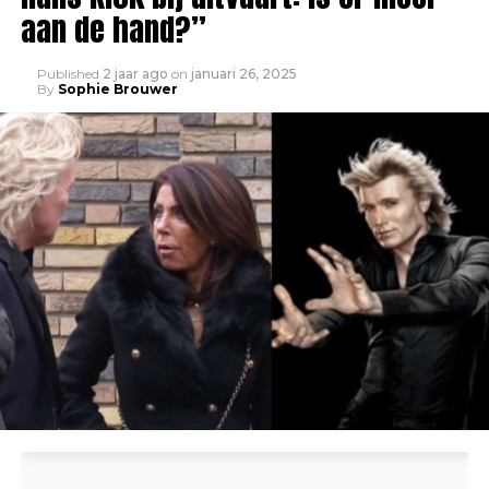
aan de hand?”
Published
2 jaar ago
on
januari 26, 2025
By
Sophie Brouwer