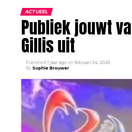
ACTUEEL
Publiek jouwt va
Gillis uit
Published
1 jaar ago
on
februari 24, 2025
By
Sophie Brouwer