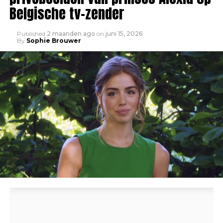
Belgische tv-zender
Published
2 maanden ago
on
juni 15, 2026
By
Sophie Brouwer