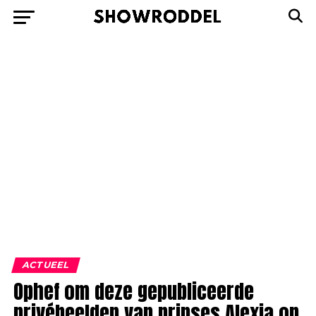
ACTUEEL
Ophef om deze gepubliceerde
privébeelden van prinses Alexia op