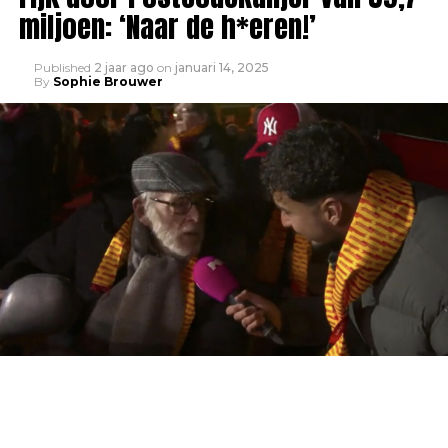
miljoen: ‘Naar de h*eren!’
Published
2 jaar ago
on
januari 14, 2025
By
Sophie Brouwer