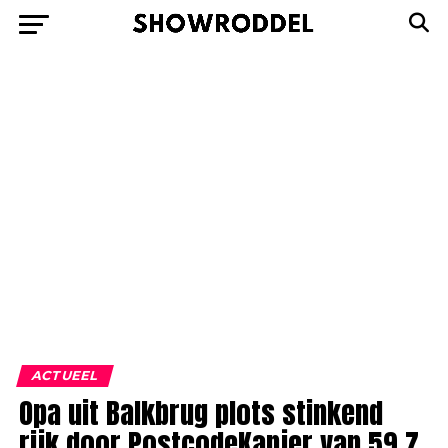
ACTUEEL
Opa uit Balkbrug plots stinkend
rijk door PostcodeKanjer van 59,7