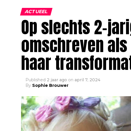
ACTUEEL
Op slechts 2-jari
omschreven als 
haar transformat
Published
2 jaar ago
on
april 7, 2024
By
Sophie Brouwer