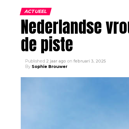
ACTUEEL
Nederlandse vr
de piste
Published
2 jaar ago
on
februari 3, 2025
By
Sophie Brouwer