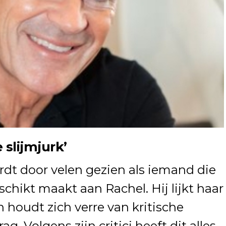
 slijmjurk’
dt door velen gezien als iemand die
schikt maakt aan Rachel. Hij lijkt haar
 houdt zich verre van kritische
g. Volgens zijn critici heeft dit alles