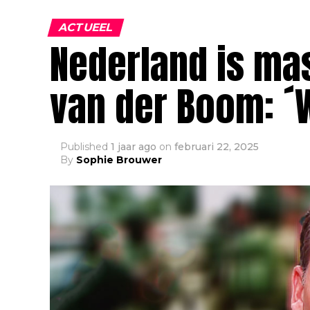
ACTUEEL
Nederland is ma
van der Boom: ´
Published
1 jaar ago
on
februari 22, 2025
By
Sophie Brouwer