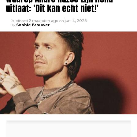
uitlaat: ‘Dit kan echt niet!’
Published
2 maanden ago
on
juni 4, 2026
By
Sophie Brouwer