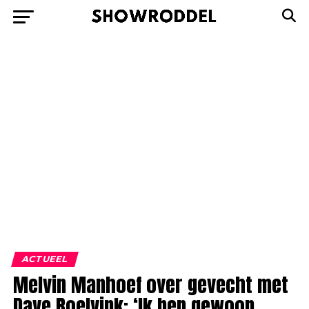
ACTUEEL
Melvin Manhoef over gevecht met
Dave Roelvink: ‘Ik ben gewoon