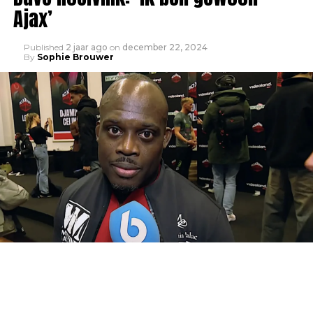
Ajax’
Published
2 jaar ago
on
december 22, 2024
By
Sophie Brouwer